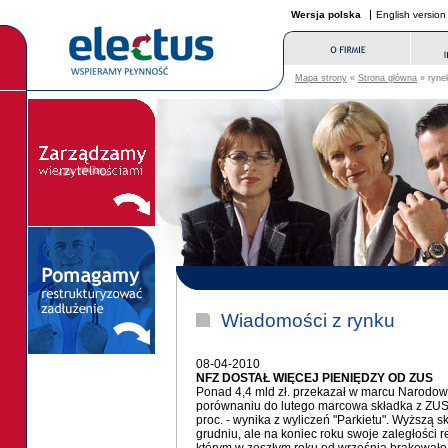
Wersja polska
English version
Mapa strony
«
Strona główna
» rynek
Wiadomości z rynku
08-04-2010
NFZ DOSTAŁ WIĘCEJ PIENIĘDZY OD ZUS
Ponad 4,4 mld zł. przekazał w marcu Narodo
porównaniu do lutego marcowa składka z ZUS by
proc. - wynika z wyliczeń "Parkietu". Wyższą sk
grudniu, ale na koniec roku swoje zaległości 