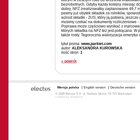
którym w zeszłym roku od września brakowało 
bezrobotnych. Gdyby każdy kolejny miesiąc do
dobry, NFZ zrealizowałby zaplanowane 49,7 mld
pewny już ubytek składek za rolników, spowo
wzrost składki - ZUS, który ją pobiera, jeszcze
musimy czekać na dokumenty rozliczeniowe - u
Poprawa może częściowo wynikać z marcowej wa
których składka na NFZ też jest potrącana. W 
także rosły. Tegoroczna waloryzacja emerytur 
tytuł pisma:
www.parkiet.com
autor:
ALEKSANDRA KUROWSKA
ilość stron:
1
« powrót
Wersja polska
English version
Deutsche version
© 2006 Electus S.A. ul. Stefana Okrzei, 03-715 Warszawa
created by
artegence