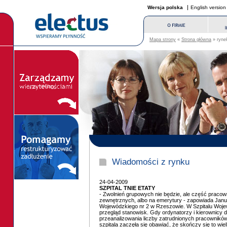
Wersja polska
English version
Mapa strony
«
Strona główna
» rynek
Wiadomości z rynku
24-04-2009
SZPITAL TNIE ETATY
- Zwolnień grupowych nie będzie, ale część pracown
zewnętrznych, albo na emerytury - zapowiada Janus
Wojewódzkiego nr 2 w Rzeszowie. W Szpitalu Woje
przegląd stanowisk. Gdy ordynatorzy i kierownicy d
przeanalizowania liczby zatrudnionych pracowników,
szpitala zaczęła się obawiać, że skończy się to wie