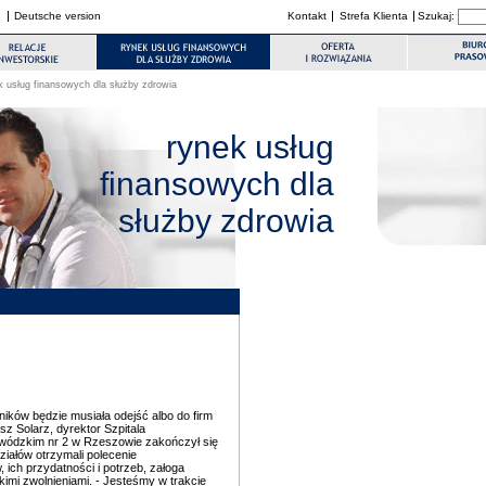
Deutsche version
Kontakt
Strefa Klienta
Szukaj:
 usług finansowych dla służby zdrowia
rynek usług
finansowych dla
służby zdrowia
ików będzie musiała odejść albo do firm
z Solarz, dyrektor Szpitala
wódzkim nr 2 w Rzeszowie zakończył się
ziałów otrzymali polecenie
 ich przydatności i potrzeb, załoga
lkimi zwolnieniami. - Jesteśmy w trakcie