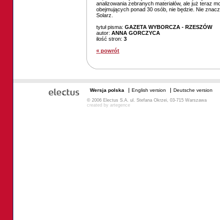
analizowania zebranych materiałów, ale już teraz 
obejmujących ponad 30 osób, nie będzie. Nie znaczy
Solarz.
tytuł pisma:
GAZETA WYBORCZA - RZESZÓW
autor:
ANNA GORCZYCA
ilość stron:
3
« powrót
Wersja polska
English version
Deutsche version
© 2006 Electus S.A. ul. Stefana Okrzei, 03-715 Warszawa
created by
artegence